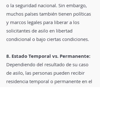
o la seguridad nacional. Sin embargo,
muchos países también tienen políticas
y marcos legales para liberar a los
solicitantes de asilo en libertad
condicional o bajo ciertas condiciones.
8. Estado Temporal vs. Permanente:
Dependiendo del resultado de su caso
de asilo, las personas pueden recibir
residencia temporal o permanente en el
país de acogida. En algunas ocasiones,
las personas a las que se les concede
asilo eventualmente pueden ser
elegibles para solicitar la residencia
permanente o la ciudadanía.