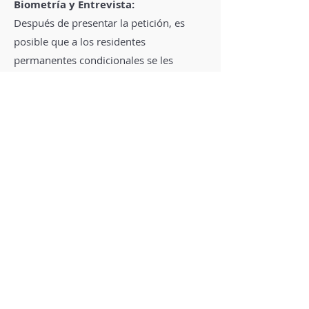
Biometría y Entrevista:
Después de presentar la petición, es
posible que a los residentes
permanentes condicionales se les
solicite asistir a una cita de biometría
para proporcionar huellas dactilares y
una fotografía. En algunos casos,
pueden ser programados para una
entrevista con las autoridades de
inmigración.
Decisión y Aprobación:
Si se aprueba la petición para eliminar
las condiciones, el residente
permanente condicional recibirá una
tarjeta verde de 10 años, que le otorga
el estatus de residente permanente