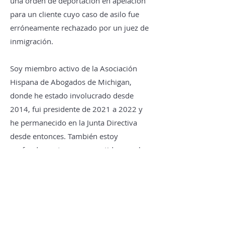
una orden de deportación en apelación
para un cliente cuyo caso de asilo fue
erróneamente rechazado por un juez de
inmigración.
Soy miembro activo de la Asociación
Hispana de Abogados de Michigan,
donde he estado involucrado desde
2014, fui presidente de 2021 a 2022 y
he permanecido en la Junta Directiva
desde entonces. También estoy
profundamente comprometido con el
servicio comunitario, voluntariando con
organizaciones locales y participando en
eventos comunitarios con iglesias y
organizaciones sin fines de lucro en el
área de Metro Detroit.