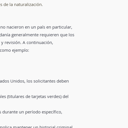
s de la naturalización.
no nacieron en un país en particular,
adanía generalmente requieren que los
 y revisión. A continuación,
s como ejemplo:
tados Unidos, los solicitantes deben
s (titulares de tarjetas verdes) del
ís durante un período específico,
plica mantener un historial criminal