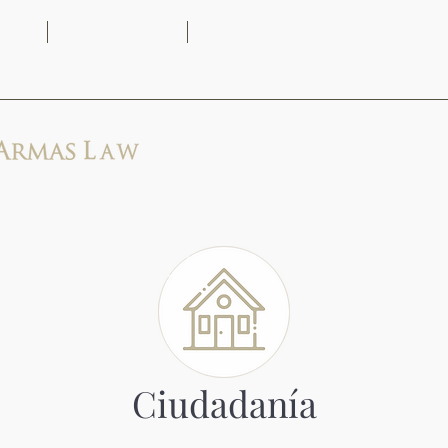
(313) 444-
9AM -
2171
5PM
Home
Ciudadanía