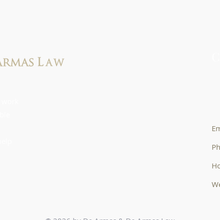
C
61
 work
4
ible
Em
help
Ph
Ho
We