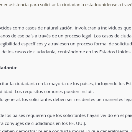
er asistencia para solicitar la ciudadanía estadounidense a travé
cidos como casos de naturalización, involucran a individuos que 
anos de ese país a través de un proceso legal. Los casos de ciud
legibilidad específicos y atraviesen un proceso formal de solicitud
l de los casos de ciudadanía, centrándome en los Estados Unido
dadanía:
icitar la ciudadanía en la mayoría de los países, incluyendo los Es
bilidad. Los requisitos comunes pueden incluir:
 general, los solicitantes deben ser residentes permanentes legale
e los países requieren que los solicitantes hayan vivido en el pa
ra cónyuges de ciudadanos en los EE. UU.).
s deben demostrar buena conducta moral, lo que generalmente im