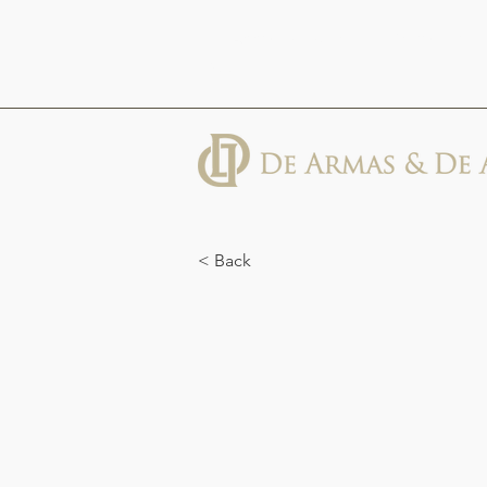
613 Abbott St, Suite 600, Detroit, MI
48226
< Back