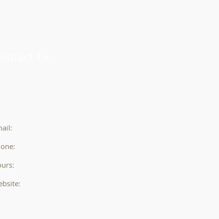
ontact Us
3 Abbott St, Suite 600, Detroit, MI
8226
ail:
info@DeArmasLawOffice.com
one:
(313) 444-2171
urs:
9AM to 5PM
bsite:
www.dearmaslawoffice.com