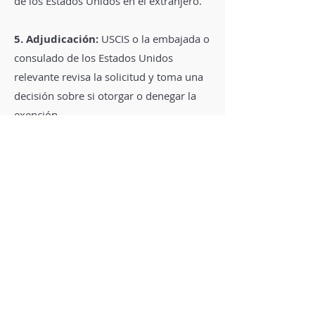
de los Estados Unidos en el extranjero.
5. Adjudicación:
USCIS o la embajada o
consulado de los Estados Unidos
relevante revisa la solicitud y toma una
decisión sobre si otorgar o denegar la
exención.
6. Apelación o Re-solicitud:
Si la
exención es denegada, es posible que el
individuo tenga la opción de apelar la
decisión o volver a solicitarla si cambian
las circunstancias.
Representación Legal:
Debido a la
complejidad de los casos de exención y
las posibles consecuencias, las personas